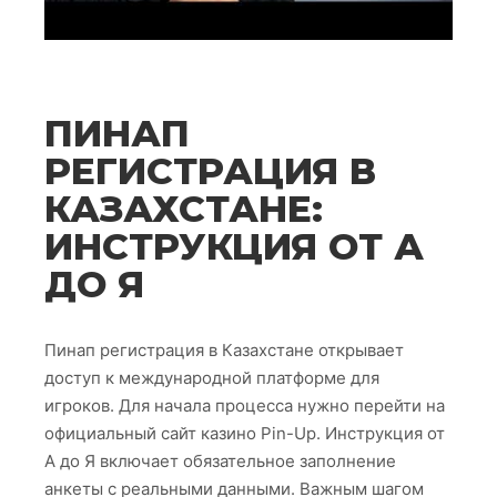
ПИНАП
РЕГИСТРАЦИЯ В
КАЗАХСТАНЕ:
ИНСТРУКЦИЯ ОТ А
ДО Я
Пинап регистрация в Казахстане открывает
доступ к международной платформе для
игроков. Для начала процесса нужно перейти на
официальный сайт казино Pin-Up. Инструкция от
А до Я включает обязательное заполнение
анкеты с реальными данными. Важным шагом