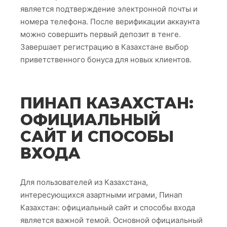
является подтверждение электронной почты и
номера телефона. После верификации аккаунта
можно совершить первый депозит в тенге.
Завершает регистрацию в Казахстане выбор
приветственного бонуса для новых клиентов.
ПИНАП КАЗАХСТАН:
ОФИЦИАЛЬНЫЙ
САЙТ И СПОСОБЫ
ВХОДА
Для пользователей из Казахстана,
интересующихся азартными играми, Пинап
Казахстан: официальный сайт и способы входа
является важной темой. Основной официальный