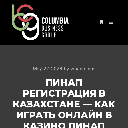
May 27, 2026
by
wpadminns
ПИНАП
РЕГИСТРАЦИЯ В
КАЗАХСТАНЕ — КАК
ИГРАТЬ ОНЛАЙН В
КАЗИНО ПИНАП