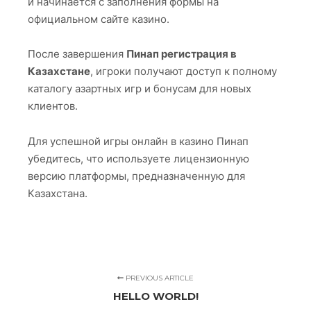
и начинается с заполнения формы на
официальном сайте казино.
После завершения
Пинап регистрация в
Казахстане
, игроки получают доступ к полному
каталогу азартных игр и бонусам для новых
клиентов.
Для успешной игры онлайн в казино Пинап
убедитесь, что используете лицензионную
версию платформы, предназначенную для
Казахстана.
PREVIOUS ARTICLE
HELLO WORLD!