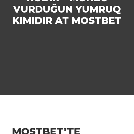
VURDUĞUN YUMRUQ
KIMIDIR AT MOSTBET
MOSTBET’TE