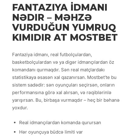
FANTAZIYA İDMANI
NƏDIR – MƏHZƏ
VURDUĞUN YUMRUQ
KIMIDIR AT MOSTBET
Fantaziya idmanı, real futbolçulardan,
basketbolçulardan və ya digər idmançılardan öz
komandanı qurmaqdır. Sən real matçlardakı
statistikaya əsasən xal qazanırsan. Mostbet’te bu
sistem sadədir: sən oyunçuları seçirsən, onların
performansına görə xal alırsan, və rəqiblərinlə
yarışırsan. Bu, birbaşa vurmaqdır – heç bir bəhanə
yoxdur.
Real idmançılardan komanda qurursan
Hər oyunçuya büdcə limiti var