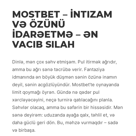
MOSTBET – İNTIZAM
VƏ ÖZÜNÜ
İDARƏETMƏ – ƏN
VACIB SILAH
Dinlə, mən çox səhv etmişəm. Pul itirmək ağrıdır,
amma bu ağrı sənə təcrübə verir. Fantaziya
idmanında ən böyük düşmən sənin özünə inamın
deyil, sənin acgözlüyündür. Mostbet’te oynayanda
limit qoymağı öyrən. Gündə nə qədər pul
xərcləyəcəyini, neçə turnirə qatılacağını planla.
Səhvlər olacaq, amma bu səfərin bir hissəsidir. Mən
sənə deyirəm: uduzanda ayağa qalx, təhlil et, və
daha güclü geri dön. Bu, məhzə vurmaqdır – sadə
və birbaşa.