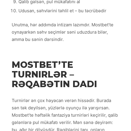
Qalib gəlsən, pul mükafatını al
Udusan, səhvlərini təhlil et – bu təcrübədir
Unutma, hər addımda intizam lazımdır. Mostbet’te
oynayarkən səhv seçimlər səni uduzdura bilər,
amma bu sənin dərsindir.
MOSTBET’TE
TURNIRLƏR –
RƏQABƏTIN DADI
Turnirlər ən çox həyəcan verən hissədir. Burada
sən tək deyilsən, yüzlərlə oyunçu ilə yarışırsan.
Mostbet’te həftəlik fantaziya turnirləri keçirilir, qalib
gələnlərə pul mükafatı verilir. Mən sənə deyirəm:
bu, ağır bir döyüşdür. Rəqiblərini tanı, onların