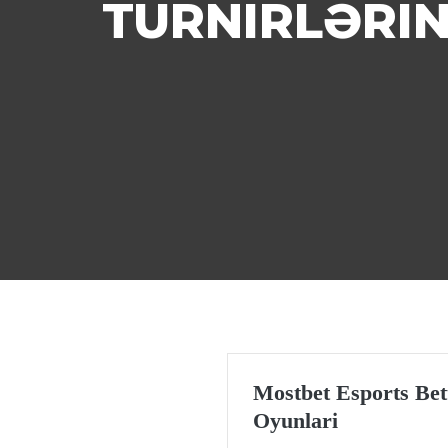
TURNIRLƏRIN