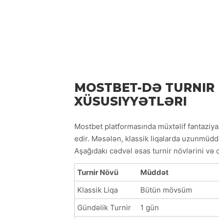
MOSTBET-DƏ TURNIR 
XÜSUSIYYƏTLƏRI
Mostbet platformasında müxtəlif fantaziya 
edir. Məsələn, klassik liqalarda uzunmüddət
Aşağıdakı cədvəl əsas turnir növlərini və o
Turnir Növü
Müddət
Klassik Liqa
Bütün mövsüm
Gündəlik Turnir
1 gün