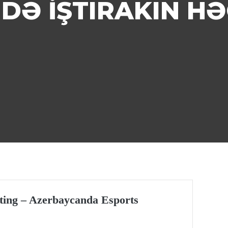
DƏ İŞTIRAKIN HƏ