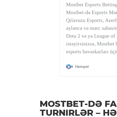
MOSTBET-DƏ FA
TURNIRLƏR – HƏ